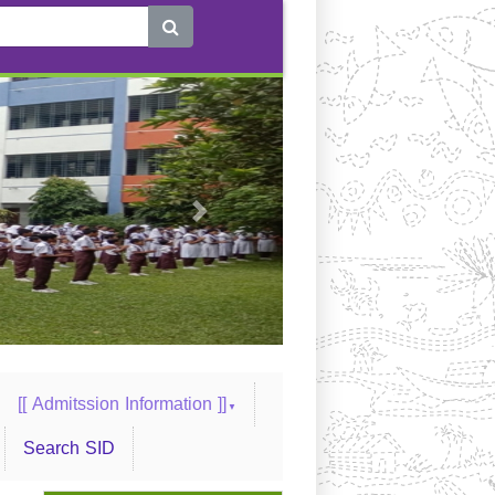
Next
[[ Admitssion Information ]]
Search SID