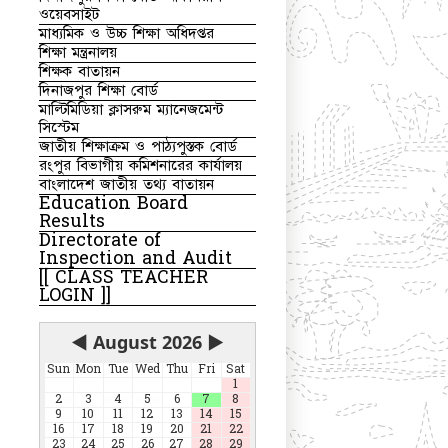
ওয়েবসাইট
মাধ্যমিক ও উচ্চ শিক্ষা অধিদপ্তর
শিক্ষা মন্ত্রনালয়
শিক্ষক বাতায়ন
দিনাজপুর শিক্ষা বোর্ড
মাল্টিমিডিয়া ক্লাসরুম ম্যানেজমেন্ট
সিস্টেম
জাতীয় শিক্ষাক্রম ও পাঠ্যপুস্তক বোর্ড
রংপুর বিভাগীয় কমিশনারের কার্যালয়
বাংলাদেশ জাতীয় তথ্য বাতায়ন
Education Board
Results
Directorate of
Inspection and Audit
[[ CLASS TEACHER
LOGIN ]]
◀
August 2026
▶
Sun
Mon
Tue
Wed
Thu
Fri
Sat
1
2
3
4
5
6
7
8
9
10
11
12
13
14
15
16
17
18
19
20
21
22
23
24
25
26
27
28
29